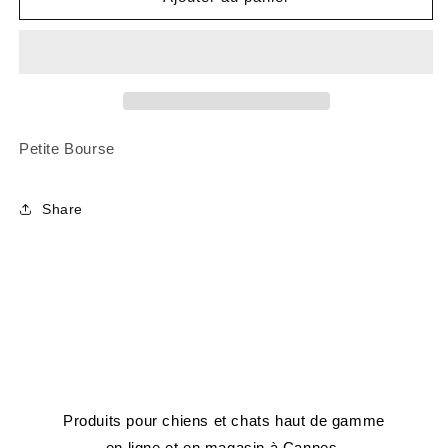
Petite
Petite
bourse
bourse
cuir
cuir
souple
souple
Reptile
Reptile
Violine
Violine
Petite Bourse
Share
Produits pour chiens et chats haut de gamme
en ligne et en magasin à Cannes.