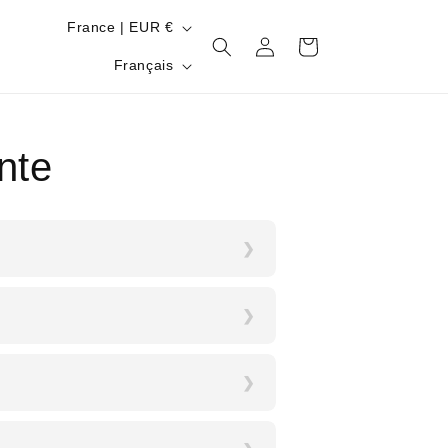
P
France | EUR €
Connexion
Panier
a
L
Français
y
a
s
n
/
g
nte
r
u
é
e
g
i
o
n