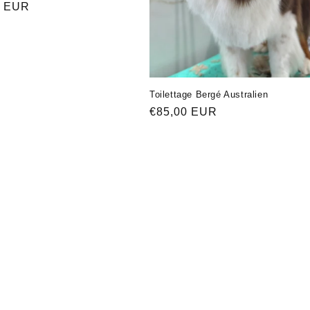
ая
0 EUR
Toilettage Bergé Australien
Обычная
€85,00 EUR
цена