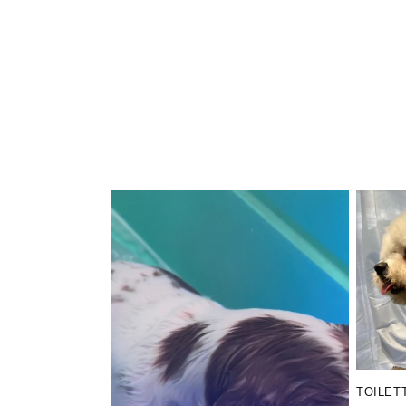
цена
TOILET