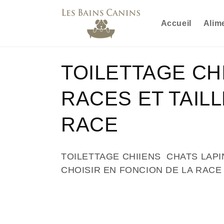
Перейти
к
контенту
Accueil
Alim
К
TOILETTAGE CH
о
RACES ET TAILL
л
RACE
л
TOILETTAGE CHIIENS CHATS LAPI
е
CHOISIR EN FONCION DE LA RACE
к