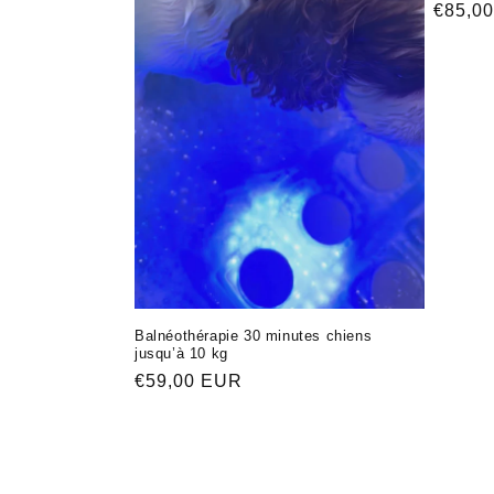
Обычн
€85,0
цена
Balnéothérapie 30 minutes chiens
jusqu’à 10 kg
Обычная
€59,00 EUR
цена